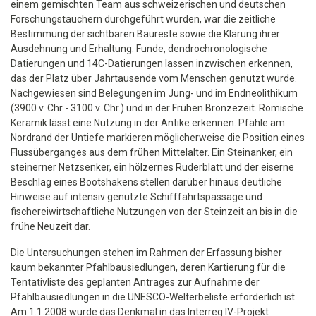
einem gemischten Team aus schweizerischen und deutschen
Forschungstauchern durchgeführt wurden, war die zeitliche
Bestimmung der sichtbaren Baureste sowie die Klärung ihrer
Ausdehnung und Erhaltung. Funde, dendrochronologische
Datierungen und 14C-Datierungen lassen inzwischen erkennen,
das der Platz über Jahrtausende vom Menschen genutzt wurde.
Nachgewiesen sind Belegungen im Jung- und im Endneolithikum
(3900 v. Chr - 3100 v. Chr.) und in der Frühen Bronzezeit. Römische
Keramik lässt eine Nutzung in der Antike erkennen. Pfähle am
Nordrand der Untiefe markieren möglicherweise die Position eines
Flussüberganges aus dem frühen Mittelalter. Ein Steinanker, ein
steinerner Netzsenker, ein hölzernes Ruderblatt und der eiserne
Beschlag eines Bootshakens stellen darüber hinaus deutliche
Hinweise auf intensiv genutzte Schifffahrtspassage und
fischereiwirtschaftliche Nutzungen von der Steinzeit an bis in die
frühe Neuzeit dar.
Die Untersuchungen stehen im Rahmen der Erfassung bisher
kaum bekannter Pfahlbausiedlungen, deren Kartierung für die
Tentativliste des geplanten Antrages zur Aufnahme der
Pfahlbausiedlungen in die UNESCO-Welterbeliste erforderlich ist.
Am 1.1.2008 wurde das Denkmal in das Interreg IV-Projekt