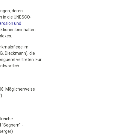
ungen, deren
en in die UNESCO-
erosion und
ktionen beinhalten
lexes.
enkmalpflege im
 B. Dieckmann), die
nguerel vertreten. Für
ntwortlich.
08. Möglicherweise
r)
lreiche
 "Segnern" -
berger)