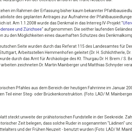
tehen im Rahmen der Erfassung bisher kaum bekannter Pfahlbausiedl
ntativliste des geplanten Antrages zur Aufnahme der Pfahlbausiedlung
lich ist. Am 1.1.2008 wurde das Denkmal in das Interreg IV-Projekt "
Ufer
densee und Zürichsee
" aufgenommen. Die seither laufenden Geländea
en zu den Möglichkeiten eines dauerhaften Schutzes des Denkmalkomp
deutschen Seite wurden durch das Referat 115 des Landesamtes für D
uttgart, Arbeitsstellen Hemmenhofen geleitet (Dr. H. Schlichtherle, Dr.
urde durch das Amt für Archäologie des Kt. Thurgau Dr. H. Brem / S. Be
arbeiten zeichneten Dr. Martin Mainberger und Matthias Schnyder vera
orischen Pfahles aus dem Bereich der heutigen Fahrrinne im Januar 20
en Teil einer Steg- oder Brückenkonstruktion. (Foto: LAD/ M. Mainberge
att steckt unweite der prähistorischen Fundstelle in der Seekreide. Zah
torischer Zeit belegen, dass solche Ruder in sogenannten "Lädinen" und
ttelalters und der Frühen Neuzeit - benutzt wurden (Foto: LAD/ M. Main