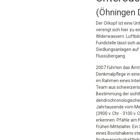
(Öhningen 
Der Orkopf ist eine U
verengt sich hier zu 
Widerwassern. Luftbil
Fundstelle lässt sich
Siedlungsanlagen auf 
Flussübergang.
2007 führten das Amt
Denkmalpflege in eine
im Rahmen eines Inter
Team aus schweizeris
Bestimmung der sichtb
dendrochronologische 
Jahrtausende vom Men
(3900 v. Chr - 3100 v.
erkennen. Pfähle am N
frühen Mittelalter. Ei
eines Bootshakens ste
fischereiwirtschaftlic