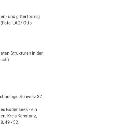
ifen- und gitterförmig
(Foto: LAD/ Otto
deten Strukturen in der
asch)
chäologie Schweiz 32
des Bodensees - ein
en, Kreis Konstanz,
 49 - 52.