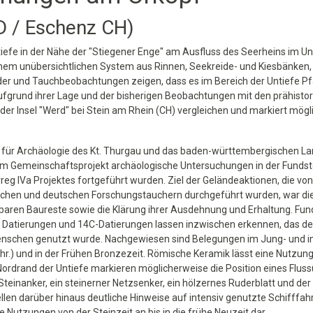
D / Eschenz CH)
ntiefe in der Nähe der "Stiegener Enge" am Ausfluss des Seerheins im 
einem unübersichtlichen System aus Rinnen, Seekreide- und Kiesbänke
der und Tauchbeobachtungen zeigen, dass es im Bereich der Untiefe Pfä
 aufgrund ihrer Lage und der bisherigen Beobachtungen mit den prähisto
der Insel "Werd" bei Stein am Rhein (CH) vergleichen und markiert mögl
 für Archäologie des Kt. Thurgau und das baden-württembergischen L
m Gemeinschaftsprojekt archäologische Untersuchungen in der Fundste
reg IVa Projektes fortgeführt wurden. Ziel der Geländeaktionen, die v
chen und deutschen Forschungstauchern durchgeführt wurden, war die 
aren Baureste sowie die Klärung ihrer Ausdehnung und Erhaltung. Fun
Datierungen und 14C-Datierungen lassen inzwischen erkennen, das der
schen genutzt wurde. Nachgewiesen sind Belegungen im Jung- und i
 Chr.) und in der Frühen Bronzezeit. Römische Keramik lässt eine Nutzung
ordrand der Untiefe markieren möglicherweise die Position eines Flu
n Steinanker, ein steinerner Netzsenker, ein hölzernes Ruderblatt und de
llen darüber hinaus deutliche Hinweise auf intensiv genutzte Schifffa
he Nutzungen von der Steinzeit an bis in die frühe Neuzeit dar.