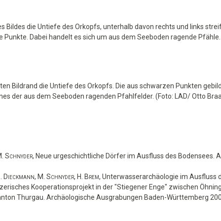
des Bildes die Untiefe des Orkopfs, unterhalb davon rechts und links stre
 Punkte. Dabei handelt es sich um aus dem Seeboden ragende Pfähle. 
nten Bildrand die Untiefe des Orkopfs. Die aus schwarzen Punkten gebil
ines der aus dem Seeboden ragenden Pfahlfelder. (Foto: LAD/ Otto Bra
. Schnyder,
Neue urgeschichtliche Dörfer im Ausfluss des Bodensees.
A
. Dieckmann, M. Schnyder, H. Brem,
Unterwasserarchäologie im Ausfluss 
erisches Kooperationsprojekt in der "Stiegener Enge" zwischen Öhning
anton Thurgau.
Archäologische Ausgrabungen Baden-Württemberg 2008,