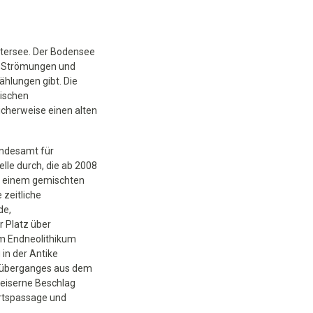
Untersee. Der Bodensee
n, Strömungen und
hlungen gibt. Die
rischen
icherweise einen alten
andesamt für
lle durch, die ab 2008
on einem gemischten
zeitliche
de,
 Platz über
m Endneolithikum
 in der Antike
ssüberganges aus dem
r eiserne Beschlag
hrtspassage und